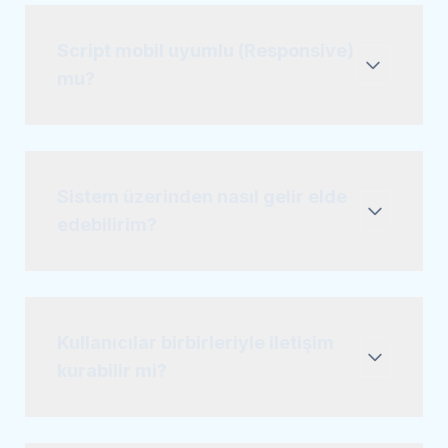
Script mobil uyumlu (Responsive)
mu?
Sistem üzerinden nasıl gelir elde
edebilirim?
Kullanıcılar birbirleriyle iletişim
kurabilir mi?