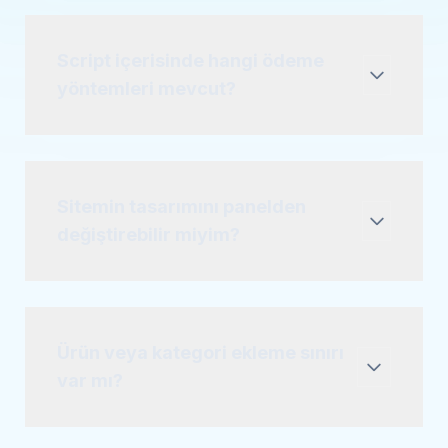
Script içerisinde hangi ödeme
yöntemleri mevcut?
Sitemin tasarımını panelden
değiştirebilir miyim?
Ürün veya kategori ekleme sınırı
var mı?