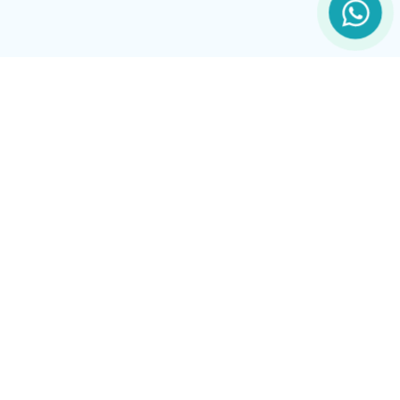
Dijital yazılım dünyasında
0 Code Standartları
belirliyoruz. Güvenli, hızlı ve estetik çözümlerle
projenizi bir üst seviyeye taşıyın.